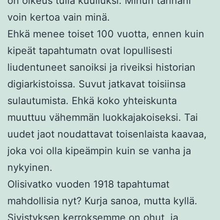
on oikeus tulla kuulluksi. Minun tarinani
voin kertoa vain minä.
Ehkä menee toiset 100 vuotta, ennen kuin
kipeät tapahtumatn ovat lopullisesti
liudentuneet sanoiksi ja riveiksi historian
digiarkistoissa. Suvut jatkavat toisiinsa
sulautumista. Ehkä koko yhteiskunta
muuttuu vähemmän luokkajakoiseksi. Tai
uudet jaot noudattavat toisenlaista kaavaa,
joka voi olla kipeämpin kuin se vanha ja
nykyinen.
Olisivatko vuoden 1918 tapahtumat
mahdollisia nyt? Kurja sanoa, mutta kyllä.
Sivistyksen kerroksemme on ohut, ja