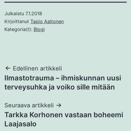
Julkaistu
7.1.2018
Kirjoittanut
Tapio Aaltonen
Kategoria(t):
Blogi
Artikkelien
Edellinen artikkeli
Ilmastotrauma – ihmiskunnan uusi
selaus
terveysuhka ja voiko sille mitään
Seuraava artikkeli
Tarkka Korhonen vastaan boheemi
Laajasalo