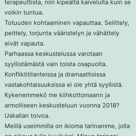
terapeuttista, niin kipeältä kaivelulta kuin se
voikin tuntua.
Totuuden kohtaaminen vapauttaa. Selittely,
peittely, torjunta vääristelyn ja vähättely
eivät vapauta.
Parhaassa keskustelussa varotaan
syyllistämästä vain toista osapuolta.
Konfliktitilanteissa ja dramaattisissa
vastakohtaisuuksissa ei ole yhtä syyllistä.
Kykenemmekö me kiihkottomaann ja
armolliseen keskusteluun vuonna 2018?
Uskallan toivoa.
Meillä useimmilla on ikioma tarinamme, jolla