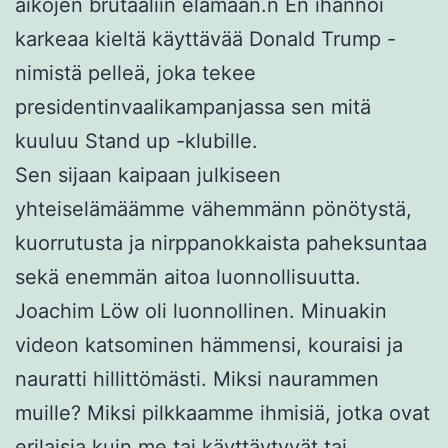
aikojen brutaaliin elämään.n En ihannoi
karkeaa kieltä käyttävää Donald Trump -
nimistä pelleä, joka tekee
presidentinvaalikampanjassa sen mitä
kuuluu Stand up -klubille.
Sen sijaan kaipaan julkiseen
yhteiselämäämme vähemmänn pönötystä,
kuorrutusta ja nirppanokkaista paheksuntaa
sekä enemmän aitoa luonnollisuutta.
Joachim Löw oli luonnollinen. Minuakin
videon katsominen hämmensi, kouraisi ja
nauratti hillittömästi. Miksi naurammen
muille? Miksi pilkkaamme ihmisiä, jotka ovat
erilaisia kuin me tai käyttäytyvät tai