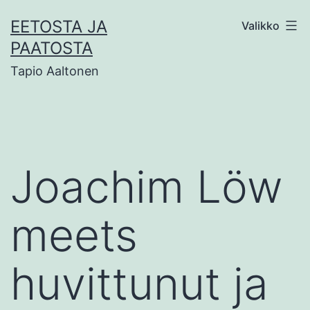
Siirry
EETOSTA JA
Valikko
sisältöön
PAATOSTA
Tapio Aaltonen
Joachim Löw
meets
huvittunut ja