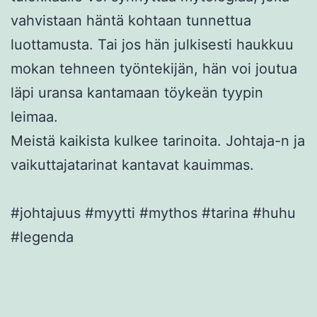
vahvistaan häntä kohtaan tunnettua
luottamusta. Tai jos hän julkisesti haukkuu
mokan tehneen työntekijän, hän voi joutua
läpi uransa kantamaan töykeän tyypin
leimaa.
Meistä kaikista kulkee tarinoita. Johtaja-n ja
vaikuttajatarinat kantavat kauimmas.
#johtajuus #myytti #mythos #tarina #huhu
#legenda