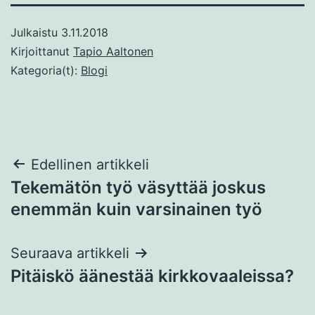
Julkaistu
3.11.2018
Kirjoittanut
Tapio Aaltonen
Kategoria(t):
Blogi
Artikkelien
Edellinen artikkeli
Tekemätön työ väsyttää joskus
selaus
enemmän kuin varsinainen työ
Seuraava artikkeli
Pitäiskö äänestää kirkkovaaleissa?