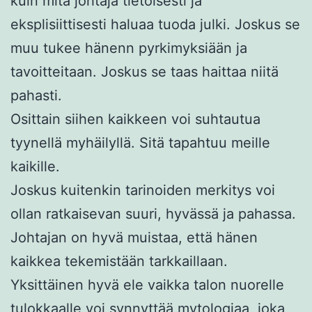
kuin mitä johtaja tietoisesti ja
eksplisiittisesti haluaa tuoda julki. Joskus se
muu tukee hänenn pyrkimyksiään ja
tavoitteitaan. Joskus se taas haittaa niitä
pahasti.
Osittain siihen kaikkeen voi suhtautua
tyynellä myhäilyllä. Sitä tapahtuu meille
kaikille.
Joskus kuitenkin tarinoiden merkitys voi
ollan ratkaisevan suuri, hyvässä ja pahassa.
Johtajan on hyvä muistaa, että hänen
kaikkea tekemistään tarkkaillaan.
Yksittäinen hyvä ele vaikka talon nuorelle
tulokkaalle voi synnyttää mytologiaa, joka