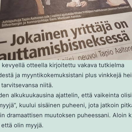
kevyellä otteella kirjoitettu vakava tutkielma
ydestä ja myyntikokemuksistani plus vinkkejä heil
 tarvitsevansa niitä.
den alkukuukausina ajattelin, että vaikeinta olis
myyjä”, kuului sisäinen puheeni, jota jatkoin pit
ein dramaattisen muutoksen puheessani. Aloin 
, että olin myyjä.