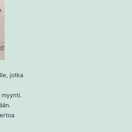
le, jotka
i myynti.
kään.
kertoa