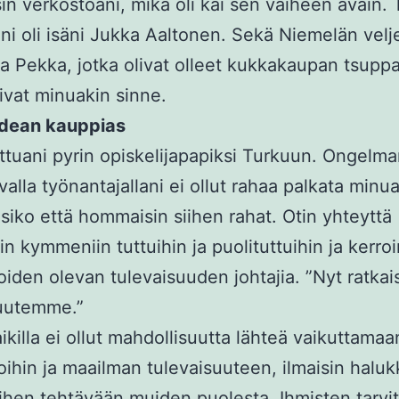
n verkostoani, mikä oli kai sen vaiheen avain. 
ni oli isäni Jukka Aaltonen. Sekä Niemelän velj
a Pekka, jotka olivat olleet kukkakaupan tsuppa
livat minuakin sinne.
idean kauppias
ttuani pyrin opiskelijapapiksi Turkuun. Ongelman
valla työnantajallani ei ollut rahaa palkata minua
isiko että hommaisin siihen rahat. Otin yhteyttä
n kymmeniin tuttuihin ja puolituttuihin ja kerroi
joiden olevan tulevaisuuden johtajia. ”Nyt ratkai
suutemme.”
ikilla ei ollut mahdollisuutta lähteä vaikuttamaa
joihin ja maailman tulevaisuuteen, ilmaisin halu
iihen tehtävään muiden puolesta. Ihmisten tarvit