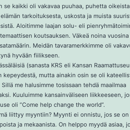
n se kaikki oli vakavaa puuhaa, puhetta oikeista
, elämän tarkoituksesta, uskosta ja muista suuris
istä. Aloitimme laajan solu- eli pienryhmätoim
temaattisen koutsauksen. Väkeä noina vuosina 
satamäärin. Meidän tavaramerkkimme oli vakav
tynä hyvään fiilikseen.
ässäläisiä (sanasta KRS eli Kansan Raamattuseu
in kepeydestä, mutta ainakin osin se oli kateelli
 Sillä me halusimme tosissaan tehdä maailmaa
si. Kuuluimme kansainväliseen liikkeeseen, j
use oli ”Come help change the world”.
mä liittyy myyntiin? Myynti ei onnistu, jos se on
poista ja mekaanista. On helppo myydä asiaa, j