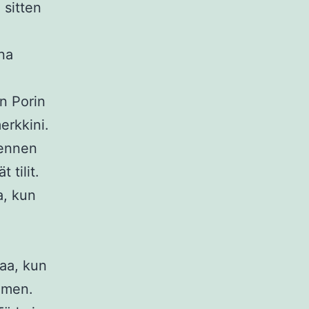
 sitten
ana
n Porin
erkkini.
 ennen
 tilit.
a, kun
maa, kun
nimen.