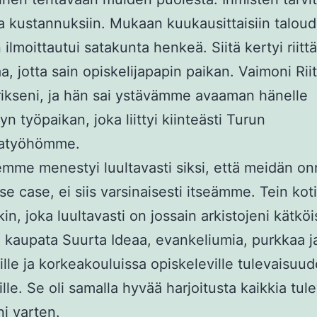
ua kustannuksiin. Mukaan kuukausittaisiin taloude
n ilmoittautui satakunta henkeä. Siitä kertyi riitt
a, jotta sain opiskelijapapin paikan. Vaimoni Riit
ikseni, ja hän sai ystävämme avaaman hänelle
yn työpaikan, joka liittyi kiinteästi Turun
ijatyöhömme.
me menestyi luultavasti siksi, että meidän onn
se case, ei siis varsinaisesti itseämme. Tein kot
kin, joka luultavasti on jossain arkistojeni kätkö
kaupata Suurta Ideaa, evankeliumia, purkkaa ja
tkille ja korkeakouluissa opiskeleville tulevaisuu
ille. Se oli samalla hyvää harjoitusta kaikkia tule
ni varten.