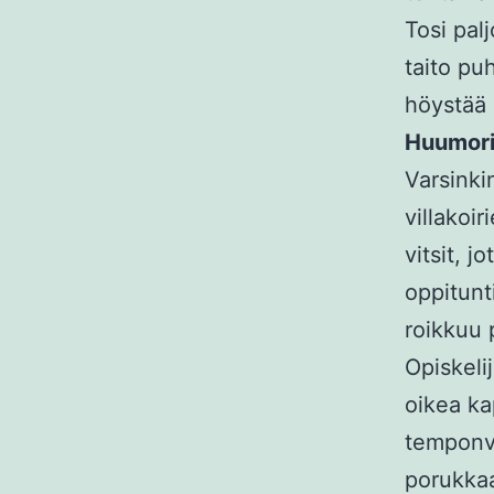
Tosi pal
taito puh
höystää 
Huumori
Varsinki
villakoir
vitsit, j
oppitunt
roikkuu 
Opiskelij
oikea kap
temponva
porukka