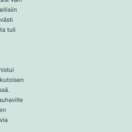
llisiin
ävästi
ta tuli
istui
ikutoisen
issä.
uhaville
den
via