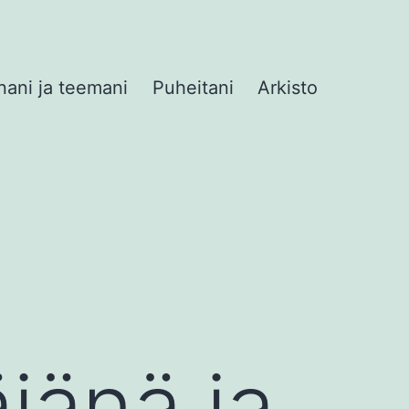
nani ja teemani
Puheitani
Arkisto
jänä ja