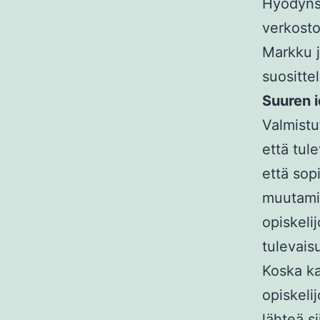
Hyödynsi
verkosto
Markku j
suositte
Suuren 
Valmistu
että tule
että sop
muutamii
opiskeli
tulevai
Koska ka
opiskeli
lähteä s