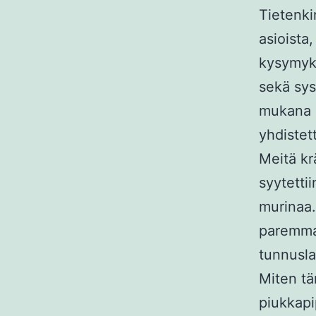
Tietenki
asioista
kysymyks
sekä sys
mukana 
yhdistet
Meitä kr
syytetti
murinaa.
paremmak
tunnusla
Miten tä
piukkapi