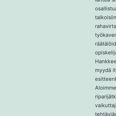
osallist
talkoisii
rahavirta
työkaver
räätälöid
opiskel
Hankkeem
myydä it
esitteen
Aloimme 
riparijä
vaikuttaj
tehtäviä