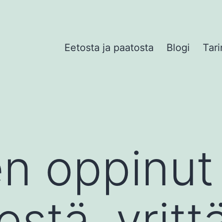
Eetosta ja paatosta
Blogi
Tari
en oppinut
stä, yrittä