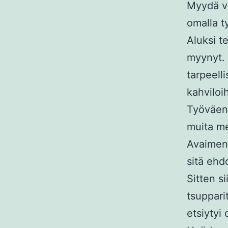
Myydä voi
omalla ty
Aluksi te
myynyt. 
tarpeell
kahviloi
Työväen 
muita me
Avaimena
sitä ehdo
Sitten s
tsuppari
etsiytyi