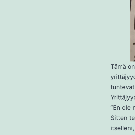
Tämä on 
yrittäjy
tuntevat
Yrittäjyy
”En ole 
Sitten t
itselleni