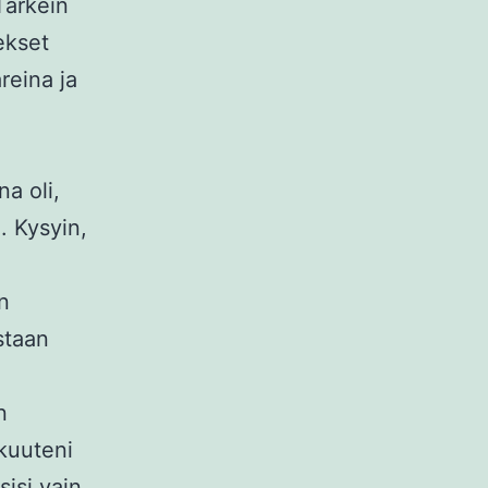
Tärkein
ekset
reina ja
a oli,
. Kysyin,
n
staan
n
kkuuteni
sisi vain