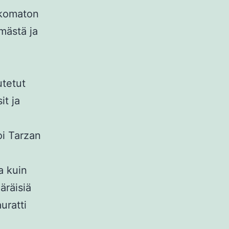
uskomaton
ämästä ja
utetut
it ja
oi Tarzan
ja kuin
äräisiä
uratti