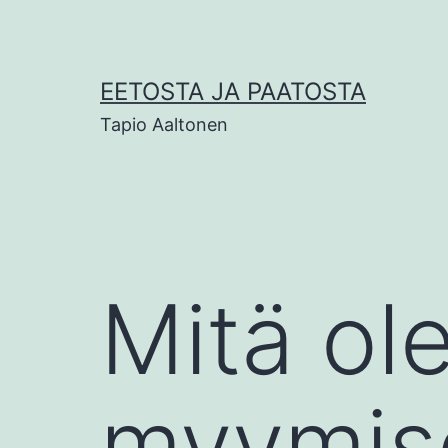
Siirry
sisältöön
EETOSTA JA PAATOSTA
Tapio Aaltonen
Mitä ol
myymise