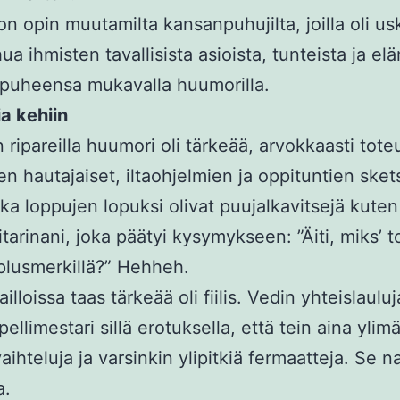
jon opin muutamilta kansanpuhujilta, joilla oli 
ua ihmisten tavallisista asioista, tunteista ja el
puheensa mukavalla huumorilla.
a kehiin
n ripareilla huumori oli tärkeää, arvokkaasti tote
ien hautajaiset, iltaohjelmien ja oppituntien skets
otka loppujen lopuksi olivat puujalkavitsejä kuten
itarinani, joka päätyi kysymykseen: ”Äiti, miks’ t
plusmerkillä?” Hehheh.
ailloissa taas tärkeää oli fiilis. Vedin yhteislaulu
ellimestari sillä erotuksella, että tein aina ylimä
ihteluja ja varsinkin ylipitkiä fermaatteja. Se na
a.