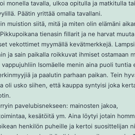
 monella tavalla, ulkoa opitulla ja matkitulla tai
ylillä. Päätin yrittää omalla tavallani.
in muistion siitä, mitä ja miten olin elämäni aik
Pikkupoikana tienasin fillarit ja ne harvat muuta
iset vekottimet myymällä kevätmerkkejä. Lampsi
hin ja sain paikalla roikkuvat ihmiset ostamaan m
vappujuhliin Isomäelle menin aina puoli tuntia
rkinmyyjiä ja paalutin parhaan paikan. Tein hyvät
 oli usko siihen, että kauppa syntyisi joka kert
tin.
iirryin pavelubisnekseen: mainosten jakoa,
toimintaa, kesätöitä ym. Aina löytyi jotain hom
 oikean henkilön puheille ja kertoi suosittelijan 