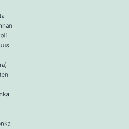
ta
innan
oli
uus
ra)
sten
onka
onka