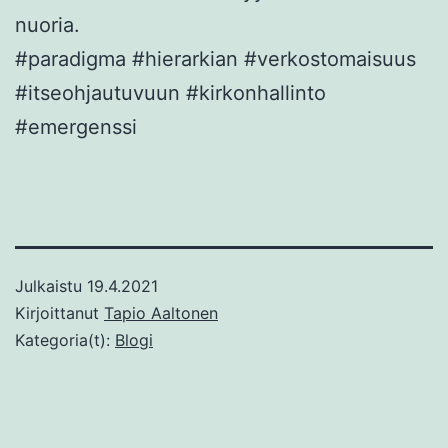
nuoria.
#paradigma #hierarkian #verkostomaisuus
#itseohjautuvuun #kirkonhallinto
#emergenssi
Julkaistu
19.4.2021
Kirjoittanut
Tapio Aaltonen
Kategoria(t):
Blogi