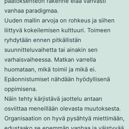
päätöksenteon rakenne elää vahvasti
vanhaa paradigmaa.
Uuden mallin arvoja on rohkeus ja siihen
liittyvä kokeilemisen kulttuuri. Toimeen
ryhdytään ennen pitkällistän
suunnitteluvaihetta tai ainakin sen
varhaisvaiheessa. Matkan varrella
huomataan, mikä toimii ja mikä ei.
Epäonnistumiset nähdään hyödyllisenä
oppimisena.
Näin tehty kärjistävä jaottelu antaan
osviittaa meneillään olevasta muutoksesta.
Organisaation on hyvä pysähtyä miettimään,
edustaako se enemmän vanhaa ja väistyvää