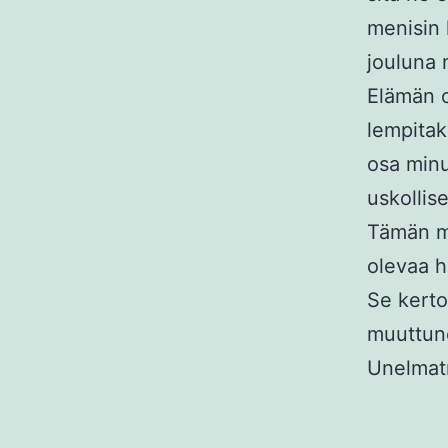
menisin 
jouluna 
Elämän o
lempitakk
osa minu
uskollis
Tämän mu
olevaa h
Se kerto
muuttun
Unelmatn