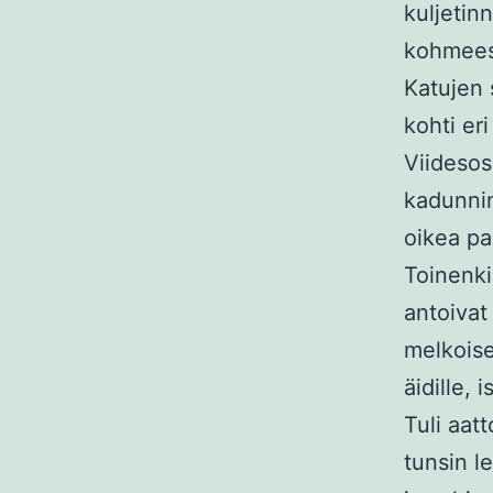
kuljetin
kohmees
Katujen 
kohti e
Viidesos
kadunnime
oikea pa
Toinenki
antoivat 
melkoise
äidille, 
Tuli aatt
tunsin l