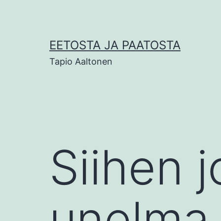
Siirry
sisältöön
EETOSTA JA PAATOSTA
Tapio Aaltonen
Siihen j
unelma,