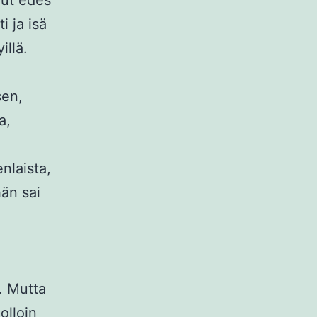
lut edes
i ja isä
illä.
sen,
a,
enlaista,
än sai
i. Mutta
olloin