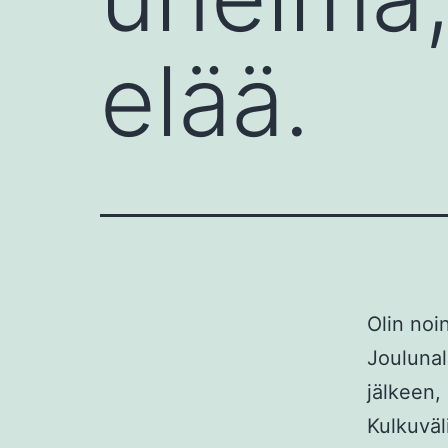
elää.
Olin noi
Joulunal
jälkeen,
Kulkuväl