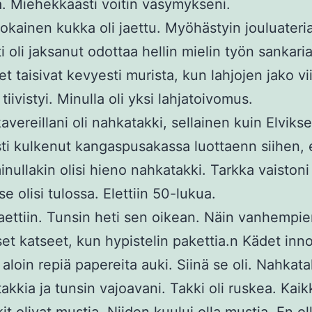
a. Miehekkäästi voitin väsymykseni.
jokainen kukka oli jaettu. Myöhästyin jouluateria
ti oli jaksanut odottaa hellin mielin työn sankari
t taisivat kevyesti murista, kun lahjojen jako vii
tiivistyi. Minulla oli yksi lahjatoivomus.
kavereillani oli nahkatakki, sellainen kuin Elvikse
sti kulkenut kangaspusakassa luottaenn siihen, 
nullakin olisi hieno nahkatakki. Tarkka vaistoni 
se olisi tulossa. Elettiin 50-lukua.
jaettiin. Tunsin heti sen oikean. Näin vanhempie
set katseet, kun hypistelin pakettia.n Kädet inn
 aloin repiä papereita auki. Siinä se oli. Nahkata
takkia ja tunsin vajoavani. Takki oli ruskea. Kaik