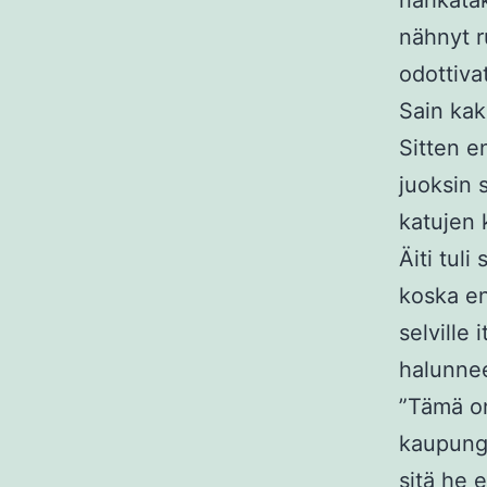
nahkatak
nähnyt r
odottiva
Sain kaki
Sitten e
juoksin 
katujen 
Äiti tuli
koska en
selville 
halunnee
”Tämä on
kaupungi
sitä he 