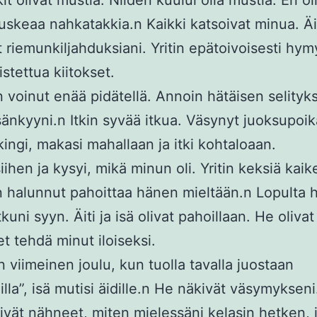
it olivat mustia. Niiden kuului olla mustia. En ol
uskeaa nahkatakkia.n Kaikki katsoivat minua. Äit
t riemunkiljahduksiani. Yritin epätoivoisesti hymy
stettua kiitokset.
n voinut enää pidätellä. Annoin hätäisen selityk
sänkyyni.n Itkin syvää itkua. Väsynyt juoksupoik
kingi, makasi mahallaan ja itki kohtaloaan.
 siihen ja kysyi, mikä minun oli. Yritin keksiä kaik
 halunnut pahoittaa hänen mieltään.n Lopulta h
itkuni syyn. Äiti ja isä olivat pahoillaan. He olivat
t tehdä minut iloiseksi.
 viimeinen joulu, kun tuolla tavalla juostaan
lla”, isä mutisi äidille.n He näkivät väsymyksen
eivät nähneet, miten mielessäni kelasin hetken, j