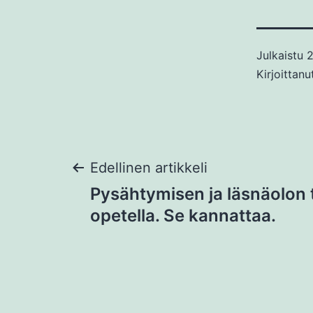
Julkaistu
2
Kirjoittan
Artikkelien
Edellinen artikkeli
Pysähtymisen ja läsnäolon t
selaus
opetella. Se kannattaa.