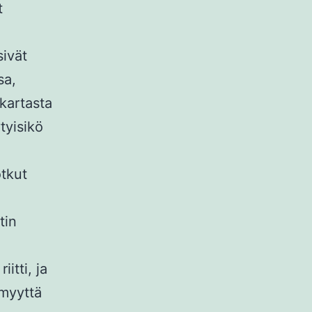
t
sivät
sa,
 kartasta
tyisikö
otkut
tin
itti, ja
lmyyttä