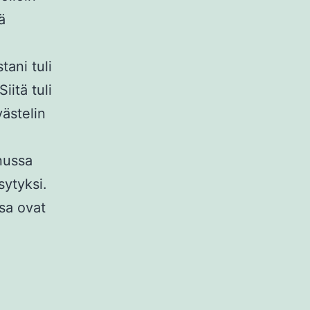
ä
ani tuli
iitä tuli
västelin
nussa
sytyksi.
sa ovat