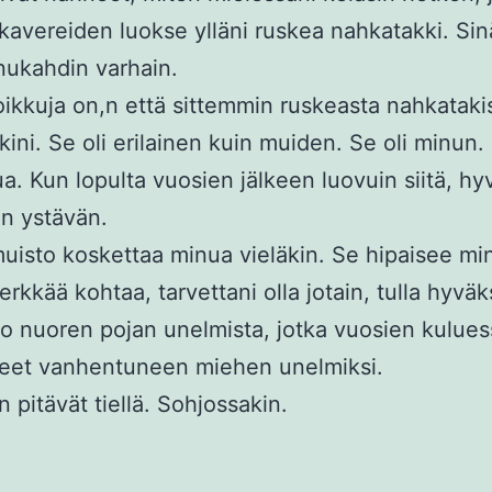
kavereiden luokse ylläni ruskea nahkatakki. Sin
nukahdin varhain.
ikkuja on,n että sittemmin ruskeasta nahkatakist
ini. Se oli erilainen kuin muiden. Se oli minun. S
a. Kun lopulta vuosien jälkeen luovuin siitä, hy
en ystävän.
isto koskettaa minua vieläkin. Se hipaisee mi
erkkää kohtaa, tarvettani olla jotain, tulla hyväk
o nuoren pojan unelmista, jotka vuosien kulues
eet vanhentuneen miehen unelmiksi.
 pitävät tiellä. Sohjossakin.