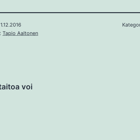
1.12.2016
Kategor
ut
Tapio Aaltonen
aitoa voi