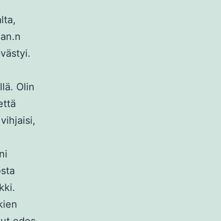
lta,
aan.n
västyi.
llä. Olin
että
vihjaisi,
ni
osta
kki.
kien