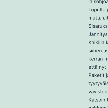
ja sohjo
Lopulta 
mutta äi
Sisarukse
Jännitys 
Kaikilla 
siihen a
kerran mi
että nyt 
Paketit 
tyytyväi
vavisten
Katsoin 