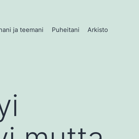
nani ja teemani
Puheitani
Arkisto
yi
yi mutta