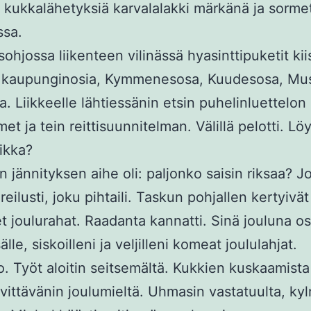
n kukkalähetyksiä karvalalakki märkänä ja sorme
sa.
sohjossa liikenteen vilinässä hyasinttipuketit kii
ri kaupunginosia, Kymmenesosa, Kuudesosa, Mu
a. Liikkeelle lähtiessänin etsin puhelinluettelon
t ja tein reittisuunnitelman. Välillä pelotti. Löy
ikka?
n jännityksen aihe oli: paljonko saisin riksaa? J
reilusti, joku pihtaili. Taskun pohjallen kertyivät
t joulurahat. Raadanta kannatti. Sinä jouluna os
isälle, siskoilleni ja veljilleni komeat joululahjat.
o. Työt aloitin seitsemältä. Kukkien kuskaamista ri
evittävänin joulumieltä. Uhmasin vastatuulta, ky