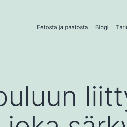
Eetosta ja paatosta
Blogi
Tari
ouluun liitt
 joka särk