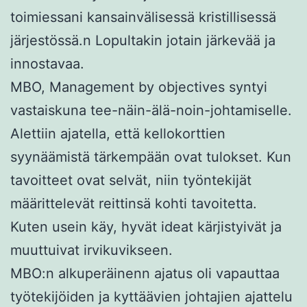
toimiessani kansainvälisessä kristillisessä
järjestössä.n Lopultakin jotain järkevää ja
innostavaa.
MBO,
Management by objectives
syntyi
vastaiskuna tee-näin-älä-noin-johtamiselle.
Alettiin ajatella, että kellokorttien
syynäämistä tärkempään ovat tulokset. Kun
tavoitteet ovat selvät, niin työntekijät
määrittelevät reittinsä kohti tavoitetta.
Kuten usein käy, hyvät ideat kärjistyivät ja
muuttuivat irvikuvikseen.
MBO:n alkuperäinenn ajatus oli vapauttaa
työtekijöiden ja kyttäävien johtajien ajattelu