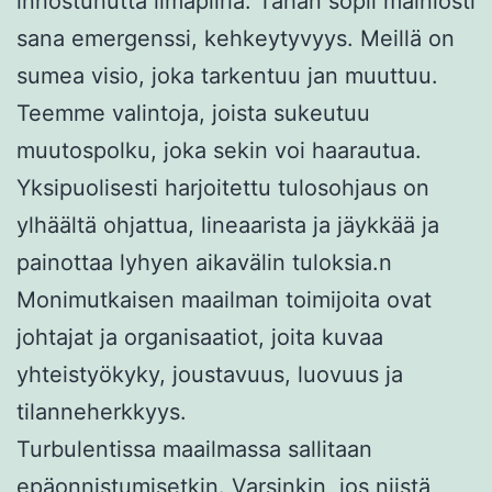
innostunutta ilmapiiriä. Tähän sopii mainiosti
sana
emergenssi
, kehkeytyvyys. Meillä on
sumea visio, joka tarkentuu jan muuttuu.
Teemme valintoja, joista sukeutuu
muutospolku, joka sekin voi haarautua.
Yksipuolisesti harjoitettu tulosohjaus on
ylhäältä ohjattua, lineaarista ja jäykkää ja
painottaa lyhyen aikavälin tuloksia.n
Monimutkaisen maailman toimijoita ovat
johtajat ja organisaatiot, joita kuvaa
yhteistyökyky, joustavuus, luovuus ja
tilanneherkkyys.
Turbulentissa maailmassa sallitaan
epäonnistumisetkin. Varsinkin, jos niistä