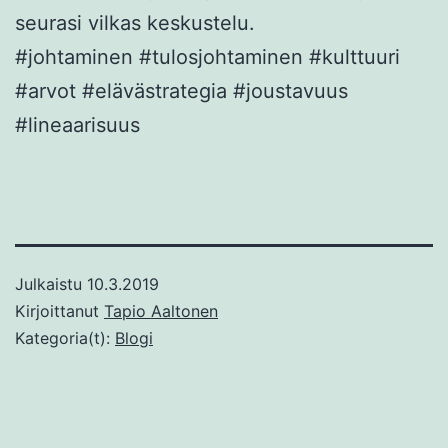
seurasi vilkas keskustelu.
#johtaminen #tulosjohtaminen #kulttuuri
#arvot #elävästrategia #joustavuus
#lineaarisuus
Julkaistu
10.3.2019
Kirjoittanut
Tapio Aaltonen
Kategoria(t):
Blogi