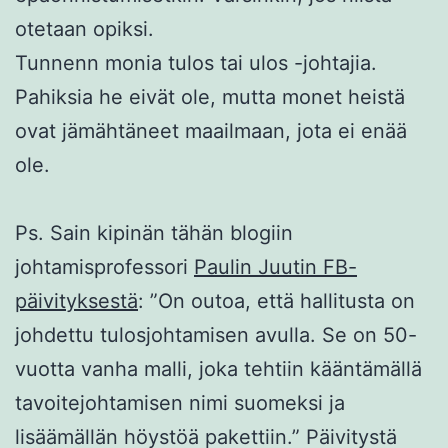
otetaan opiksi.
Tunnenn monia tulos tai ulos -johtajia.
Pahiksia he eivät ole, mutta monet heistä
ovat jämähtäneet maailmaan, jota ei enää
ole.
Ps. Sain kipinän tähän blogiin
johtamisprofessori
Paulin Juutin FB-
päivityksestä
:
”
On outoa, että hallitusta on
johdettu tulosjohtamisen avulla. Se on 50-
vuotta vanha malli, joka tehtiin kääntämällä
tavoitejohtamisen nimi suomeksi ja
lisäämällän höystöä pakettiin.” Päivitystä