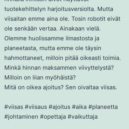
tuotekehittelyn harjoitusversiolta. Mutta
viisaitan emme aina ole. Tosin robotit eivät
ole senkään vertaa. Ainakaan vielä.
Olemme huolissamme ilmastosta ja
planeetasta, mutta emme ole täysin
hahmottaneet, milloin pitää oikeasti toimia.
Minkä hinnan maksammen viivyttelystä?
Milloin on liian myöhäistä?
Mitä on oikea ajoitus? Sen oivaltaa viisas.
#viisas #viisaus #ajoitus #aika #planeetta
#johtaminen #opettaja #vaikuttaja