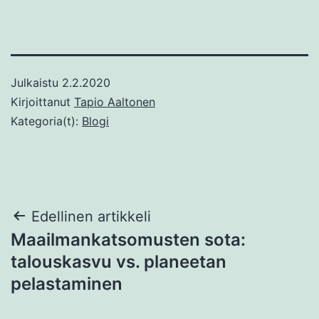
Julkaistu
2.2.2020
Kirjoittanut
Tapio Aaltonen
Kategoria(t):
Blogi
Artikkelien
Edellinen artikkeli
Maailmankatsomusten sota:
selaus
talouskasvu vs. planeetan
pelastaminen