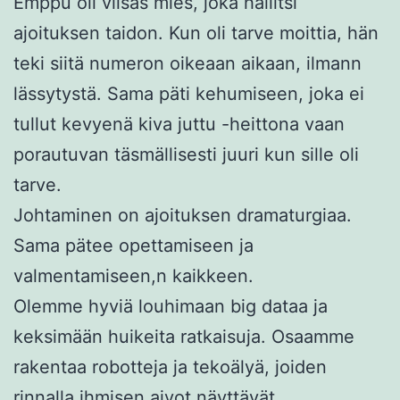
Emppu oli viisas mies, joka hallitsi
ajoituksen taidon. Kun oli tarve moittia, hän
teki siitä numeron oikeaan aikaan, ilmann
lässytystä. Sama päti kehumiseen, joka ei
tullut kevyenä kiva juttu -heittona vaan
porautuvan täsmällisesti juuri kun sille oli
tarve.
Johtaminen on ajoituksen dramaturgiaa.
Sama pätee opettamiseen ja
valmentamiseen,n kaikkeen.
Olemme hyviä louhimaan big dataa ja
keksimään huikeita ratkaisuja. Osaamme
rakentaa robotteja ja tekoälyä, joiden
rinnalla ihmisen aivot näyttävät