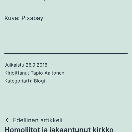
Kuva: Pixabay
Julkaistu
26.9.2016
Kirjoittanut
Tapio Aaltonen
Kategoria(t):
Blogi
Artikkelien
Edellinen artikkeli
Homoliitot ja jakaantunut kirkko