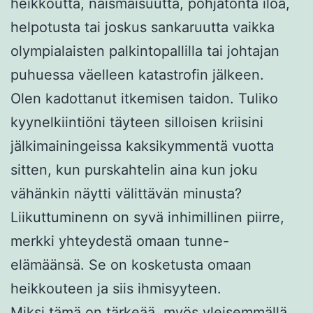
heikkoutta, naismaisuutta, pohjatonta iloa,
helpotusta tai joskus sankaruutta vaikka
olympialaisten palkintopallilla tai johtajan
puhuessa väelleen katastrofin jälkeen.
Olen kadottanut itkemisen taidon. Tuliko
kyynelkiintiöni täyteen silloisen kriisini
jälkimainingeissa kaksikymmentä vuotta
sitten, kun purskahtelin aina kun joku
vähänkin näytti välittävän minusta?
Liikuttuminenn on syvä inhimillinen piirre,
merkki yhteydestä omaan tunne-
elämäänsä. Se on kosketusta omaan
heikkouteen ja siis ihmisyyteen.
Miksi tämä on tärkeää, myös yleisemmällä