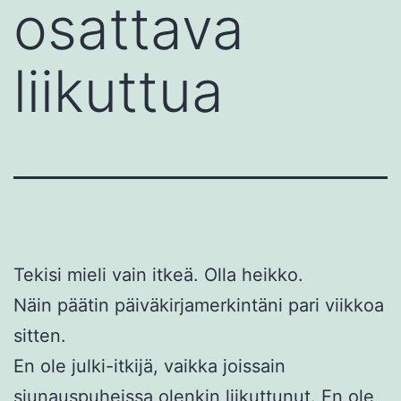
osattava
liikuttua
Tekisi mieli vain itkeä. Olla heikko.
Näin päätin päiväkirjamerkintäni pari viikkoa
sitten.
En ole julki-itkijä, vaikka joissain
siunauspuheissa olenkin liikuttunut. En ole