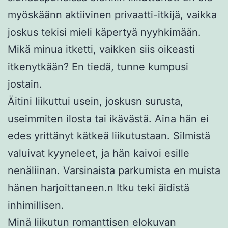
myöskäänn aktiivinen privaatti-itkijä, vaikka
joskus tekisi mieli käpertyä nyyhkimään.
Mikä minua itketti, vaikken siis oikeasti
itkenytkään? En tiedä, tunne kumpusi
jostain.
Äitini liikuttui usein, joskusn surusta,
useimmiten ilosta tai ikävästä. Aina hän ei
edes yrittänyt kätkeä liikutustaan. Silmistä
valuivat kyyneleet, ja hän kaivoi esille
nenäliinan. Varsinaista parkumista en muista
hänen harjoittaneen.n Itku teki äidistä
inhimillisen.
Minä liikutun romanttisen elokuvan