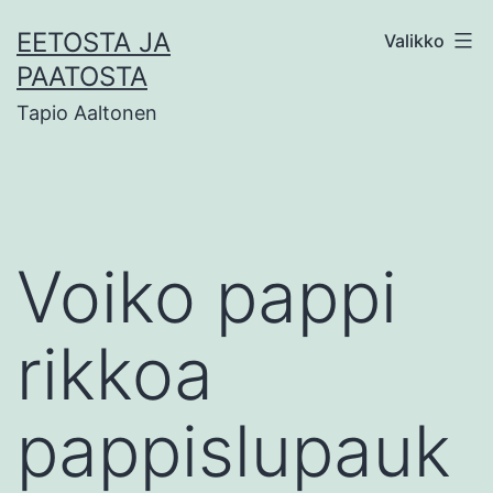
Siirry
EETOSTA JA
Valikko
sisältöön
PAATOSTA
Tapio Aaltonen
Voiko pappi
rikkoa
pappislupauk