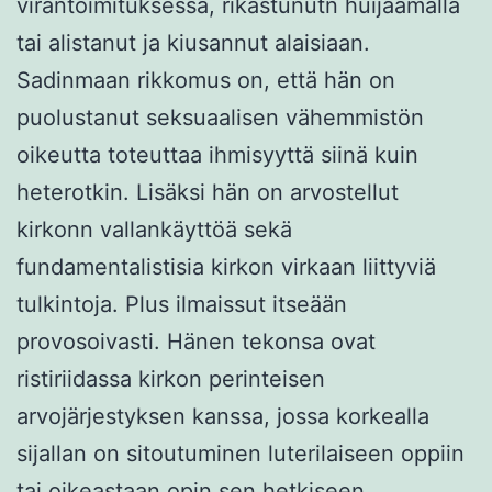
virantoimituksessa, rikastunutn huijaamalla
tai alistanut ja kiusannut alaisiaan.
Sadinmaan rikkomus on, että hän on
puolustanut seksuaalisen vähemmistön
oikeutta toteuttaa ihmisyyttä siinä kuin
heterotkin. Lisäksi hän on arvostellut
kirkonn vallankäyttöä sekä
fundamentalistisia kirkon virkaan liittyviä
tulkintoja. Plus ilmaissut itseään
provosoivasti. Hänen tekonsa ovat
ristiriidassa kirkon perinteisen
arvojärjestyksen kanssa, jossa korkealla
sijallan on sitoutuminen luterilaiseen oppiin
tai oikeastaan opin sen hetkiseen