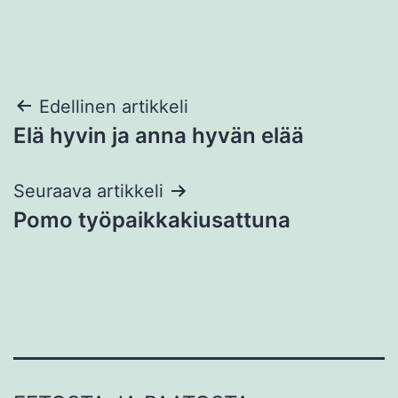
Artikkelien
Edellinen artikkeli
Elä hyvin ja anna hyvän elää
selaus
Seuraava artikkeli
Pomo työpaikkakiusattuna