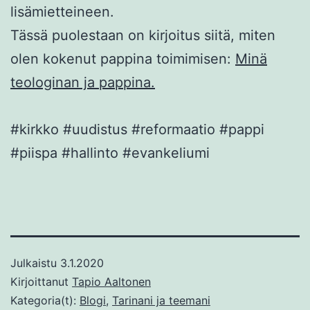
lisämietteineen.
Tässä puolestaan on kirjoitus siitä, miten
olen kokenut pappina toimimisen:
Minä
teologinan ja pappina.
#kirkko #uudistus #reformaatio #pappi
#piispa #hallinto #evankeliumi
Julkaistu
3.1.2020
Kirjoittanut
Tapio Aaltonen
Kategoria(t):
Blogi
,
Tarinani ja teemani