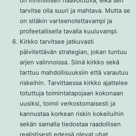
on inhimillisen haavoittuva, eikä sen
tarvitse olla suuri ja mahtava. Mutta se
on sitäkin varteenotettavampi ja
profeetallisella tavalla kuuluvampi.
Kirkko tarvitsee jatkuvasti
päivitettävän strategian, jokan tuntuu
arjen valinnoissa. Siinä kirkko sekä
tarttuu mahdollisuuksiin että varautuu
riskeihin. Tarvittaessa kirkko ajattelee
totuttuja toimintatapojaan kokonaan
uusiksi, toimii verkostomaisesti ja
kannustaa korkean riskin kokeiluihin
sekän samalla tiedostaa raadollisen
realistisesti edessä olevat uhat.