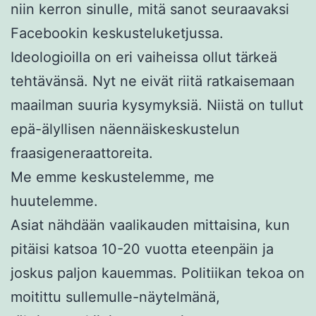
niin kerron sinulle, mitä sanot seuraavaksi
Facebookin keskusteluketjussa.
Ideologioilla on eri vaiheissa ollut tärkeä
tehtävänsä. Nyt ne eivät riitä ratkaisemaan
maailman suuria kysymyksiä. Niistä on tullut
epä-älyllisen näennäiskeskustelun
fraasigeneraattoreita.
Me emme keskustelemme, me
huutelemme.
Asiat nähdään vaalikauden mittaisina, kun
pitäisi katsoa 10-20 vuotta eteenpäin ja
joskus paljon kauemmas. Politiikan tekoa on
moitittu sullemulle-näytelmänä,