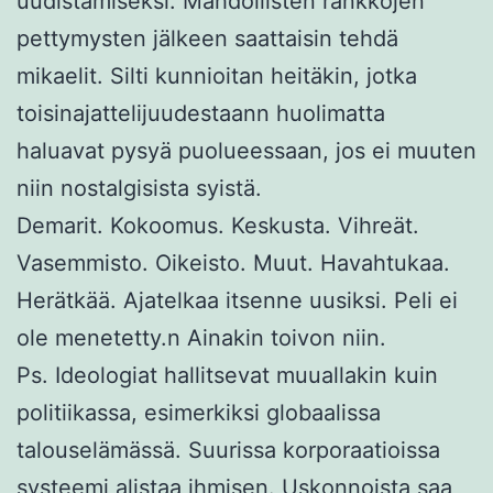
uudistamiseksi. Mahdollisten rankkojen
pettymysten jälkeen saattaisin tehdä
mikaelit. Silti kunnioitan heitäkin, jotka
toisinajattelijuudestaann huolimatta
haluavat pysyä puolueessaan, jos ei muuten
niin nostalgisista syistä.
Demarit. Kokoomus. Keskusta. Vihreät.
Vasemmisto. Oikeisto. Muut. Havahtukaa.
Herätkää. Ajatelkaa itsenne uusiksi. Peli ei
ole menetetty.n Ainakin toivon niin.
Ps. Ideologiat hallitsevat muuallakin kuin
politiikassa, esimerkiksi globaalissa
talouselämässä. Suurissa korporaatioissa
systeemi alistaa ihmisen. Uskonnoista saa