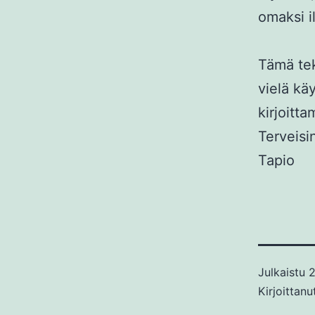
omaksi i
Tämä tek
vielä kä
kirjoitta
Terveisi
Tapio
Julkaistu
2
Kirjoittan