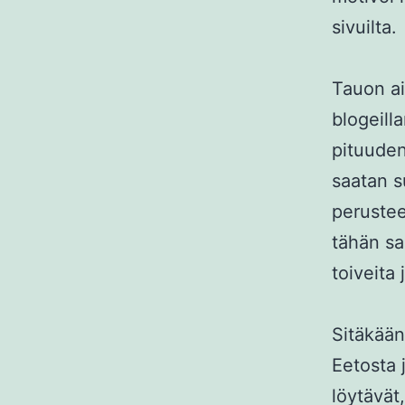
sivuilta.
Tauon ai
blogeilla
pituuden
saatan s
perustee
tähän sa
toiveita 
Sitäkään
Eetosta 
löytävät