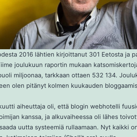
desta 2016 lähtien kirjoittanut 301 Eetosta ja p
Viime joulukuun raportin mukaan katsomiskertoja
i puoli miljoonaa, tarkkaan ottaen 532 134. Joul
keen olen pitänyt kolmen kuukauden bloggaami
utti aiheuttaja oli, että blogin webhotelli fuusi
oimijan kanssa, ja alkuvaiheessa oli lähes toiv
saada uutta systeemiä rullaamaan. Nyt kaikki o