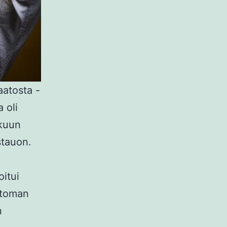
aatosta -
 oli
ukuun
stauon.
oitui
ottoman
n