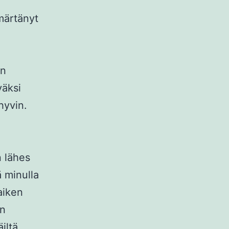
märtänyt
on
väksi
hyvin.
n lähes
ä minulla
Kaiken
in
iltä