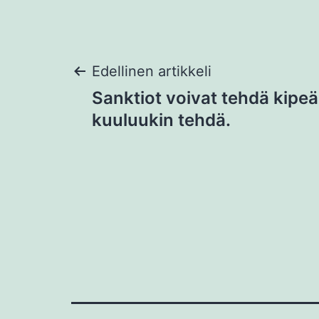
Artikkelien
Edellinen artikkeli
Sanktiot voivat tehdä kipeä
selaus
kuuluukin tehdä.