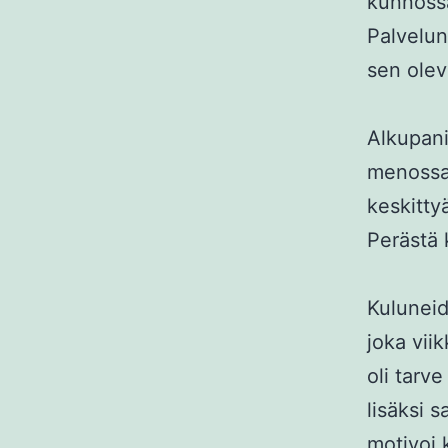
kunnossa
Palvelun
sen olev
Alkupani
menossa 
keskitty
Perästä 
Kuluneid
joka viik
oli tarve
lisäksi 
motivoi 