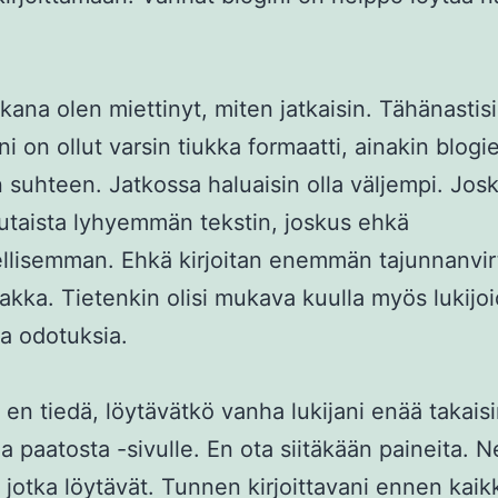
kana olen miettinyt, miten jatkaisin. Tähänastisi
ni on ollut varsin tiukka formaatti, ainakin blogi
 suhteen. Jatkossa haluaisin olla väljempi. Jos
utaista lyhyemmän tekstin, joskus ehkä
llisemman. Ehkä kirjoitan enemmän tajunnanvir
akka. Tietenkin olisi mukava kuulla myös lukijo
ja odotuksia.
 en tiedä, löytävätkö vanha lukijani enää takais
ja paatosta -sivulle. En ota siitäkään paineita. N
, jotka löytävät. Tunnen kirjoittavani ennen kai