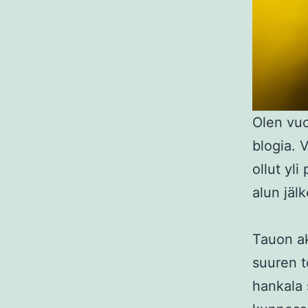
Olen vuo
blogia. 
ollut yl
alun jäl
Tauon aku
suuren t
hankala 