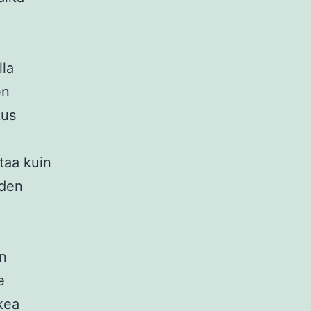
lla
en
kus
taa kuin
iden
in
e
kkea