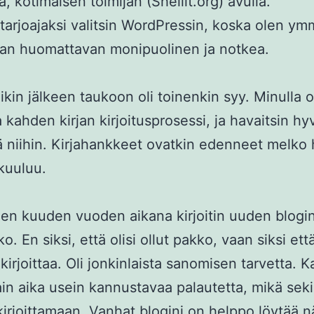
, kotimaisen toimijan (Shellit.org) avulla.
tarjoajaksi valitsin WordPressin, koska olen ym
an huomattavan monipuolinen ja notkea.
ikin jälkeen taukoon oli toinenkin syy. Minulla 
kahden kirjan kirjoitusprosessi, ja havaitsin hy
ä niihin. Kirjahankkeet ovatkin edenneet melko 
kuuluu.
en kuuden vuoden aikana kirjoitin uuden blogi
ko. En siksi, että olisi ollut pakko, vaan siksi ett
 kirjoittaa. Oli jonkinlaista sanomisen tarvetta. 
sain aika usein kannustavaa palautetta, mikä sek
kirjoittamaan. Vanhat blogini on helppo löytää nä