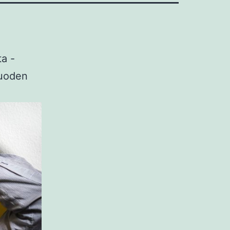
ta -
vuoden