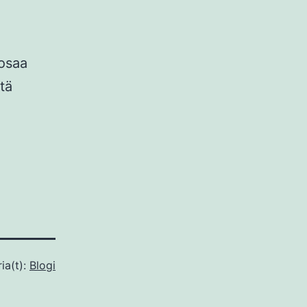
 osaa
tä
ia(t):
Blogi