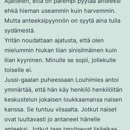
Ajattelen, että on parempi pyytää anteeksi
ehkä hieman useammin kuin harvemmin.
Mutta anteeksipyynnön on syytä aina tulla
sydämestä.
Yritän noudattaan ajatusta, että olen
mielummin hiukan liian sinisilmäinen kuin
liian kyyninen. Minulle se sopii, jollekulle
toiselle ei.
Jussi-gaalan puheessaan Louhimies antoi
ymmärtää, että hän käy henkilö henkilöltän
keskustelun jokaisen loukkaamansa naisen
kanssa. Se tuntuu viisaalta. Jotkut naiset
ovat luultavasti jo antaneet hänelle
anteeksi. Jotkut taas tarvitsevat lisäaikaa.