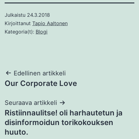
Julkaistu
24.3.2018
Kirjoittanut
Tapio Aaltonen
Kategoria(t):
Blogi
Artikkelien
Edellinen artikkeli
Our Corporate Love
selaus
Seuraava artikkeli
Ristiinnaulitse! oli harhautetun ja
disinformoidun torikokouksen
huuto.