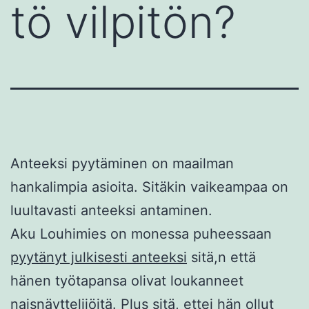
tö vilpitön?
Anteeksi pyytäminen on maailman
hankalimpia asioita. Sitäkin vaikeampaa on
luultavasti anteeksi antaminen.
Aku Louhimies on monessa puheessaan
pyytänyt julkisesti anteeksi
sitä,n että
hänen työtapansa olivat loukanneet
naisnäyttelijöitä. Plus sitä, ettei hän ollut