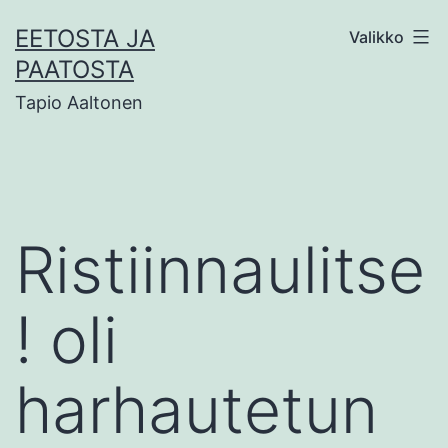
Siirry
EETOSTA JA
Valikko
sisältöön
PAATOSTA
Tapio Aaltonen
Ristiinnaulitse
! oli
harhautetun