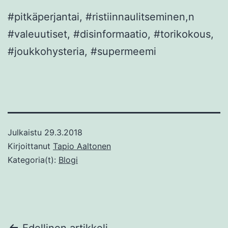
#pitkäperjantai, #ristiinnaulitseminen,n
#valeuutiset, #disinformaatio, #torikokous,
#joukkohysteria, #supermeemi
Julkaistu
29.3.2018
Kirjoittanut
Tapio Aaltonen
Kategoria(t):
Blogi
Edellinen artikkeli