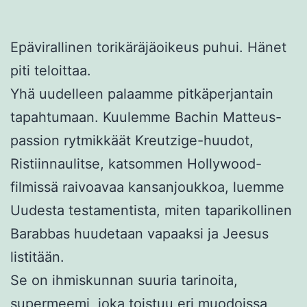
Epävirallinen torikäräjäoikeus puhui. Hänet
piti teloittaa.
Yhä uudelleen palaamme pitkäperjantain
tapahtumaan. Kuulemme Bachin Matteus-
passion rytmikkäät Kreutzige-huudot,
Ristiinnaulitse, katsommen Hollywood-
filmissä raivoavaa kansanjoukkoa, luemme
Uudesta testamentista, miten taparikollinen
Barabbas huudetaan vapaaksi ja Jeesus
listitään.
Se on ihmiskunnan suuria tarinoita,
supermeemi, joka toistuu eri muodoissa