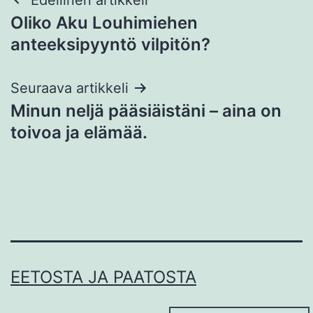
Artikkelien
Oliko Aku Louhimiehen
selaus
anteeksipyyntö vilpitön?
Seuraava artikkeli
Minun neljä pääsiäistäni – aina on
toivoa ja elämää.
EETOSTA JA PAATOSTA