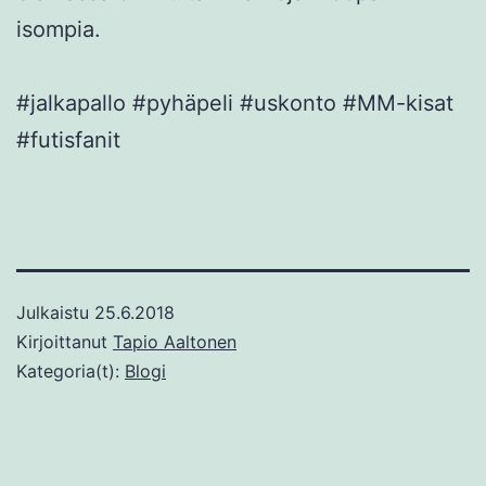
isompia.
#jalkapallo #pyhäpeli #uskonto #MM-kisat
#futisfanit
Julkaistu
25.6.2018
Kirjoittanut
Tapio Aaltonen
Kategoria(t):
Blogi