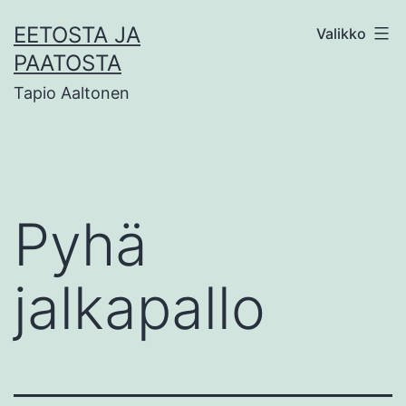
Siirry
EETOSTA JA
Valikko
sisältöön
PAATOSTA
Tapio Aaltonen
Pyhä
jalkapallo