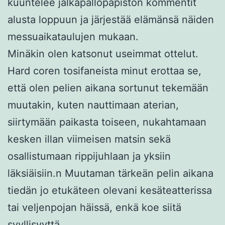
kuuntelee jalkapallopapiston kommentit
alusta loppuun ja järjestää elämänsä näiden
messuaikataulujen mukaan.
Minäkin olen katsonut useimmat ottelut.
Hard coren tosifaneista minut erottaa se,
että olen pelien aikana sortunut tekemään
muutakin, kuten nauttimaan aterian,
siirtymään paikasta toiseen, nukahtamaan
kesken illan viimeisen matsin sekä
osallistumaan rippijuhlaan ja yksiin
läksiäisiin.n Muutaman tärkeän pelin aikana
tiedän jo etukäteen olevani kesäteatterissa
tai veljenpojan häissä, enkä koe siitä
syyllisyyttä.