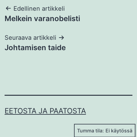
Artikkelien
Edellinen artikkeli
Melkein varanobelisti
selaus
Seuraava artikkeli
Johtamisen taide
EETOSTA JA PAATOSTA
Tumma tila: